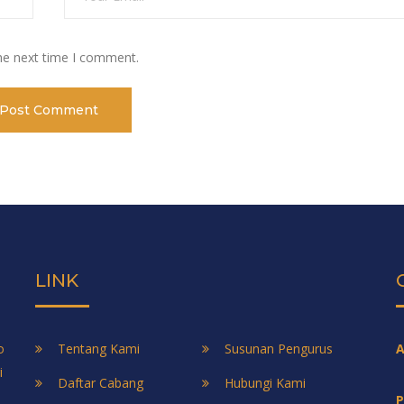
the next time I comment.
LINK
o
Tentang Kami
Susunan Pengurus
A
i
Daftar Cabang
Hubungi Kami
P