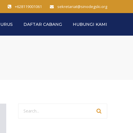
+628119001061
sekretariat@sinodegski.org
GURUS
DAFTAR CABANG
HUBUNGI KAMI