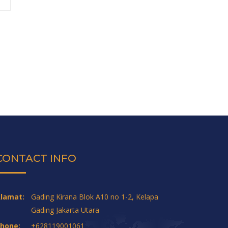
CONTACT INFO
lamat:
Gading Kirana Blok A10 no 1-2, Kelapa
Gading Jakarta Utara
hone:
+628119001061